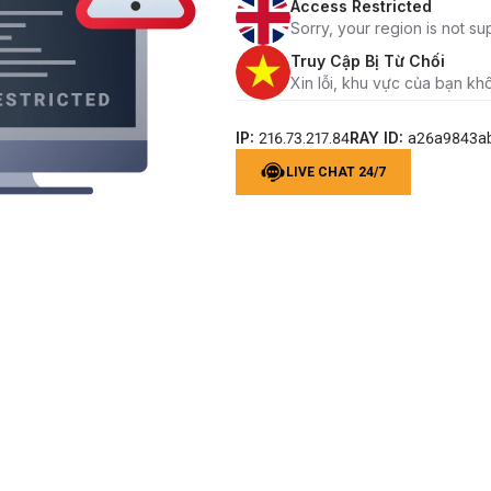
Access Restricted
Sorry, your region is not su
Truy Cập Bị Từ Chối
Xin lỗi, khu vực của bạn kh
IP:
RAY ID:
216.73.217.84
a26a9843a
LIVE CHAT 24/7