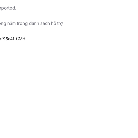
pported.
ông nằm trong danh sách hỗ trợ.
bf95c4f-CMH